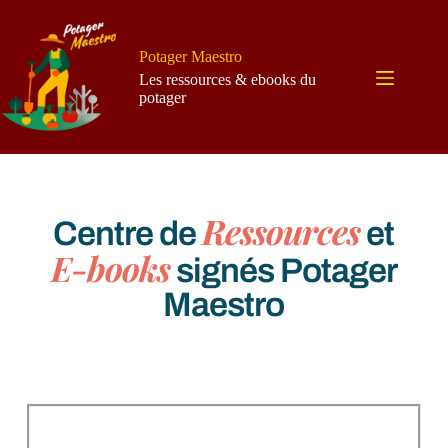
Potager Maestro
Les ressources & ebooks du
potager
Ressources
Centre de
et
E-books
signés Potager
Maestro